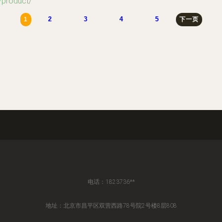
roduct/
2
3
4
5
1
下一页
电话：1823736**
地址：北京市昌平区双营西路78号院2号楼8层808