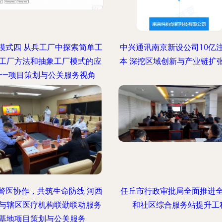
模式四 从兵工厂中探索简单工
中兴通讯南京新设公司10亿
工厂方法和抽象工厂模式的应
本 深挖区域创新与产业链扩
——项目策划与公关服务视角
警医协作，共筑生命防线 河西
任丘市行政审批局全面推进
与辖区医疗机构联勤联动服务
和社区综合服务站提升工
基地项目策划与公关服务